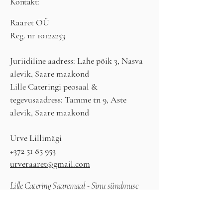
Kontakt:
Raaret OÜ
Reg. nr
10122253
Juriidiline aadress: Lahe põik 3, Nasva
alevik, Saare maakond
Lille Cateringi peosaal &
tegevusaadress: Tamme tn 9, Aste
alevik, Saare maakond​
Urve Lillimägi
+372 51 85 953
urveraaret@gmail.com
Lille Catering Saaremaal - Sinu sündmuse
toitlustuspartner
Kirjuta meile