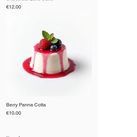
Price
€12.00
Berry Panna Cotta
Price
€10.00