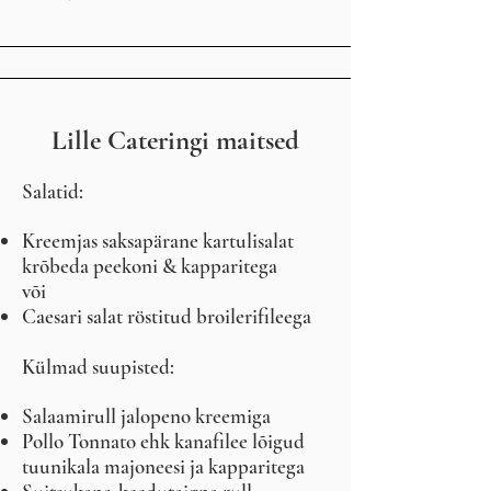
Lille Cateringi maitsed
Salatid:
Kreemjas saksapärane kartulisalat
krõbeda peekoni & kapparitega
või
Caesari salat röstitud broilerifileega
Külmad suupisted:
Salaamirull jalopeno kreemiga
Pollo Tonnato ehk kanafilee lõigud
tuunikala majoneesi ja kapparitega