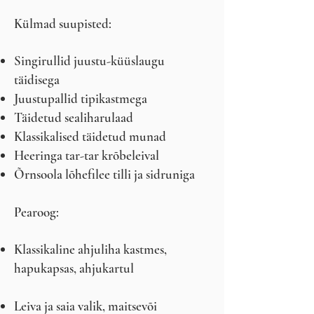
Külmad suupisted:
Singirullid juustu-küüslaugu
täidisega
Juustupallid tipikastmega
Täidetud sealiharulaad
Klassikalised täidetud munad
Heeringa tar-tar krõbeleival
Õrnsoola lõhefilee tilli ja sidruniga
Pearoog:
Klassikaline ahjuliha kastmes,
hapukapsas, ahjukartul
Leiva ja saia valik, maitsevõi