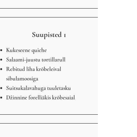
Suupisted 1
Kukeseene quiche
Salaami-juustu tortillarull
Rebitud liha krõbeleival
sibulamoosiga
Suitsukalavahuga tuuletasku
Džinnine forelliäkis krõbesaial