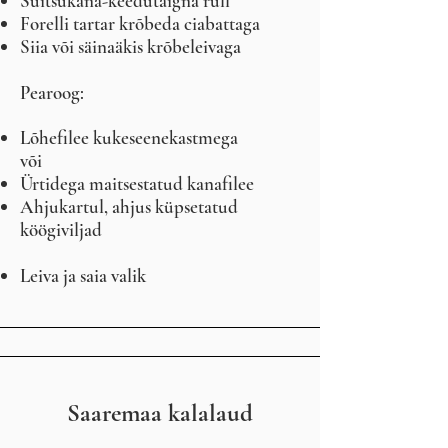
Suitsukana-keedutaigna rull
Forelli tartar krõbeda ciabattaga
Siia või säinaäkis krõbeleivaga
Pearoog:
Lõhefilee kukeseenekastmega
või
Ürtidega maitsestatud kanafilee
Ahjukartul, ahjus küpsetatud
köögiviljad
Leiva ja saia valik
Saaremaa kalalaud