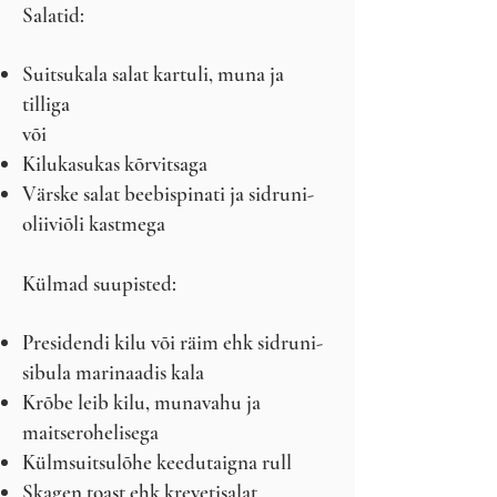
Salatid:
Suitsukala salat kartuli, muna ja
tilliga
või
Kilukasukas kõrvitsaga
Värske salat beebispinati ja sidruni-
oliiviõli kastmega
Külmad suupisted:
Presidendi kilu või räim ehk sidruni-
sibula marinaadis kala
Krõbe leib kilu, munavahu ja
maitserohelisega
Külmsuitsulõhe keedutaigna rull
Skagen toast ehk krevetisalat