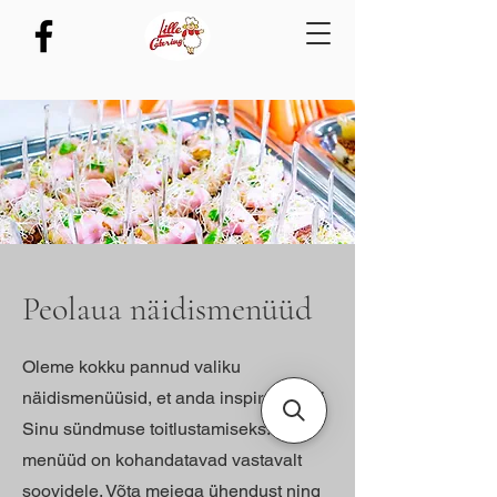
Peolaua näidismenüüd
Oleme kokku pannud valiku
näidismenüüsid, et anda inspiratsiooni
Sinu sündmuse toitlustamiseks. Kõik
menüüd on kohandatavad vastavalt
soovidele. Võta meiega ühendust ning