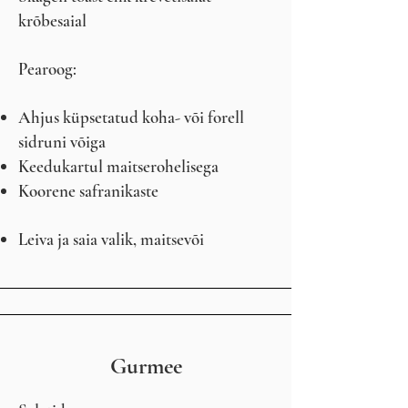
krõbesaial
Pearoog:
Ahjus küpsetatud koha- või forell
sidruni võiga
Keedukartul maitserohelisega
Koorene safranikaste
Leiva ja saia valik, maitsevõi
Gurmee