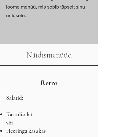
loome menüü, mis sobib täpselt sinu
üritusele.
Näidismenüüd
Retro
Salatid:
Kartulisalat
või
Heeringa kasukas