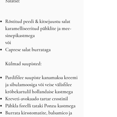
Salatid:
Röstitud peedi & kitsejuustu salat
karamelliseeritud pähklite ja mee-
sinepikastmega
või
Caprese salat burrataga
Külmad suupisted:
Pardifilee suupiste kanamaksa kreemi
ja sibulamoosiga või veise välisfilee
krõbekartulil hollandaise kastmega
Kreveti-avokaado tartar crostinil
Pähkla forelli tataki Ponzu kastmega
Burrata kirsstomatite, balsamico ja