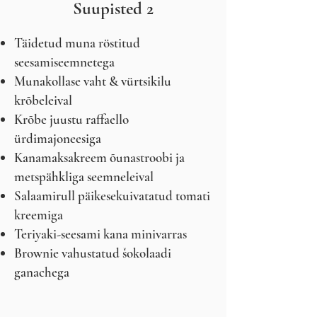
Suupisted 2
Täidetud muna röstitud
seesamiseemnetega
​Munakollase vaht & vürtsikilu
krõbeleival
Krõbe juustu raffaello
ürdimajoneesiga
Kanamaksakreem õunastroobi ja
metspähkliga seemneleival
Salaamirull päikesekuivatatud tomati
kreemiga
Teriyaki-seesami kana minivarras
Brownie vahustatud šokolaadi
ganachega