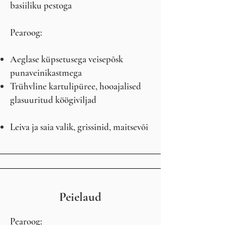
basiiliku pestoga
Pearoog:
Aeglase küpsetusega veisepõsk
punaveinikastmega
Trühvline kartulipüree, hooajalised
glasuuritud köögiviljad
Leiva ja saia valik, grissinid, maitsevõi
Peielaud
Pearoog: