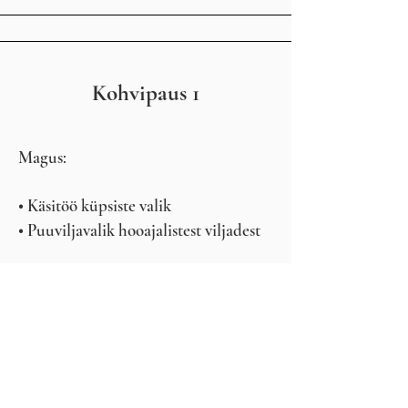
Kohvipaus 1
Magus:
• Käsitöö küpsiste valik
• Puuviljavalik hooajalistest viljadest
Joogid:
• Kohv, tee
• Maitsevesi